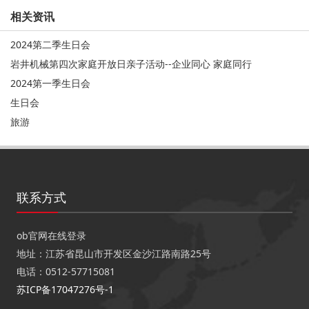
相关资讯
2024第二季生日会
岩井机械第四次家庭开放日亲子活动--企业同心 家庭同行
2024第一季生日会
生日会
旅游
联系方式
ob官网在线登录
地址：江苏省昆山市开发区金沙江路南路25号
电话：0512-57715081
苏ICP备17047276号-1