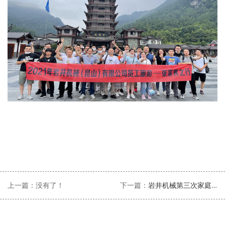
上一篇：没有了！
下一篇：
岩井机械第三次家庭开放日亲子活动--凝聚亲情 一路前行