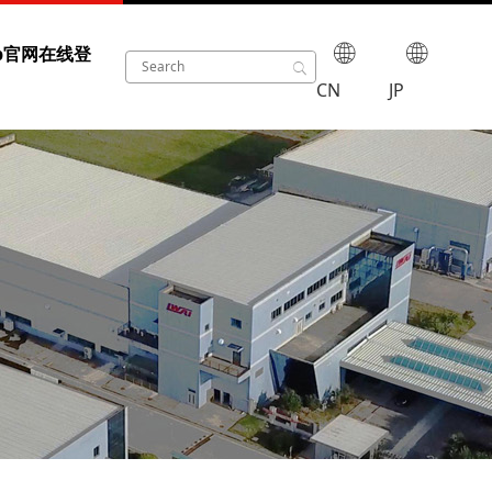
b官网在线登
CN
JP