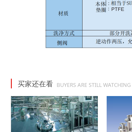
买家还在看
BUYERS ARE STILL WATCHING