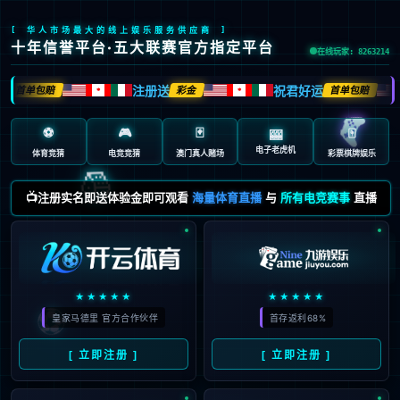
[ 华人市场最大的线上娱乐服务供应商 ]
十年信誉平台·五大联赛官方指定平台
在线玩家: 8263214
运
注册送
祝君好运
首单包赔
彩金
首单包赔
🍁
🍁
🎮
⚽
🎮
🃏
🀄️
🎰
电子老虎机
体育竞猜
电竞竞猜
澳门真人赌场
彩票棋牌娱乐
🎲
📺注册实名即送体验金即可观看
海量体育直播
与
所有电竞赛事
直播
⚽
★★★★★
★★★★★
皇家马德里 官方合作伙伴
首存返利68%
[ 立即注册 ]
[ 立即注册 ]